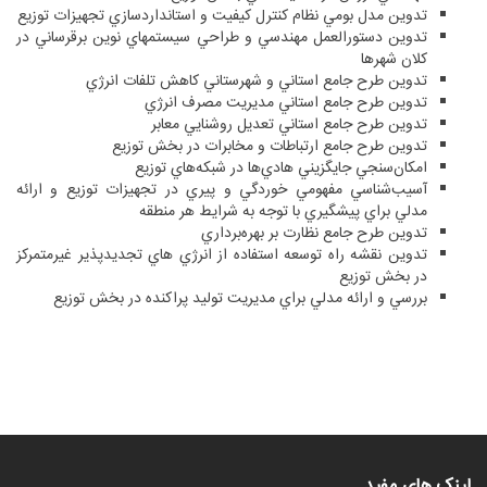
تدوين مدل بومي نظام كنترل كيفيت و استانداردسازي تجهيزات توزيع
تدوين دستورالعمل مهندسي و طراحي سيستمهاي نوين برقرساني در
كلان شهرها
تدوين طرح جامع استاني و شهرستاني كاهش تلفات انرژي
تدوين طرح جامع استاني مديريت مصرف انرژي
تدوين طرح جامع استاني تعديل روشنايي معابر
تدوين طرح جامع ارتباطات و مخابرات در بخش توزيع
امكان‌سنجي جايگزيني هادي‌ها در شبكه‌هاي توزيع
آسيب‌شناسي مفهومي خوردگي و پيري در تجهيزات توزيع و ارائه
مدلي براي پيشگيري با توجه به شرايط هر منطقه
تدوين طرح جامع نظارت بر بهره‌برداري
تدوين نقشه راه توسعه استفاده از انرژي هاي تجديدپذير غيرمتمركز
در بخش توزيع
بررسي و ارائه مدلي براي مديريت توليد پراكنده در بخش توزيع
لینک های مفید