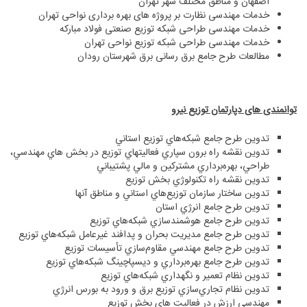
اصفهان و مناطق مختلف شهر تهران
خدمات مهندسی نظارت بر پروژه های بهره برداری نواحی تهران
خدمات مهندسی طراحی شبکه توزیع صنعتی فولاد مبارکه
خدمات مهندسی طراحی شبکه توزیع نواحی تهران
مطالعات طرح جامع برق رسانی برق شهرستان رودان
توانمندی های دپارتمان توزیع نیرو
تدوين طرح جامع شبكه‌هاي توزيع استاني
تدوين نقشه راه برون سپاري فعاليتهاي توزيع در بخش هاي مهندسي،
طراحي، بهره‌برداري مشتركين و مالي پشتيباني
تدوين نقشه راه تكنولوژي بخش توزيع
تدوين ساختار سازمان توزيع‌هاي استاني و مناطق آنها
تدوين طرح جامع انرژي استان
تدوين طرح جامع هوشمندسازي شبكه‌هاي توزيع
تدوين طرح جامع مديريت بحران و پدافند غيرعامل شبكه‌هاي توزيع
تدوين طرح جامع مهندسي مقاوم‌سازي تأسيسات توزيع
تدوين طرح جامع بهره‌برداري و ديسپاچينگ شبكه‌هاي توزيع
تدوين نظام تعمير و نگهداري شبكه‌هاي توزيع
تدوين نظام تجاري‌سازي توزيع برق و ورود به بورس انرژي
مهندسي ارزش در فعاليت هاي بخش توزيع