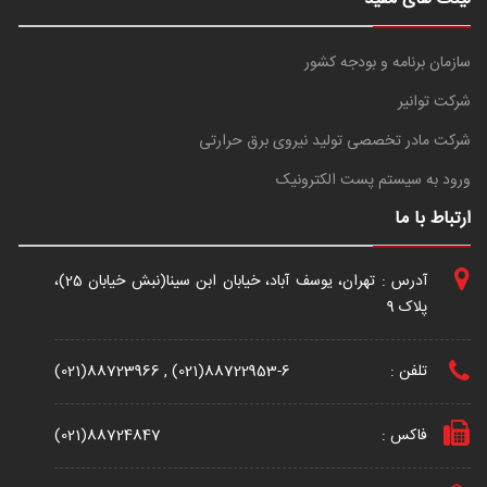
سازمان برنامه و بودجه کشور
شرکت توانیر
شرکت مادر تخصصی تولید نیروی برق حرارتی
ورود به سیستم پست الکترونیک
ارتباط با ما
آدرس : تهران، یوسف آباد، خیابان ابن سینا(نبش خیابان 25)،
پلاک 9
تلفن :
(021)88723966 , (021)88722953-6
فاکس :
(021)88724847