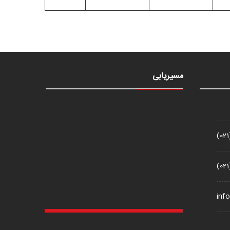
مسیریابی
(02
(02
inf