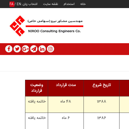
خانه
استخدام
نقشه سایت
انتخاب زبان :
EN
/
FA
تاریخ شروع
مدت قرارداد
وضعیت
قرارداد
1388
48 ماه
خاتمه یافته
1386
6 ماه
خاتمه یافته