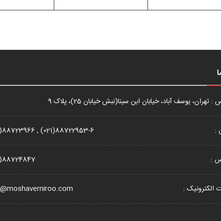
ا
: تهران، یوسف آباد، خیابان ابن سینا(نبش خیابان 25)، پلاک 9
 :
1)88723966 , (021)88722953-6
س :
1)88724847
الکترونیک :
o@moshaverniroo.com