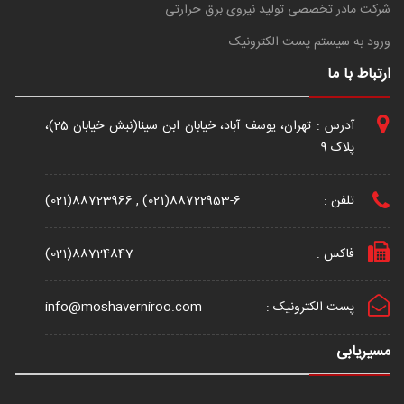
شرکت مادر تخصصی تولید نیروی برق حرارتی
ورود به سیستم پست الکترونیک
ارتباط با ما
آدرس : تهران، یوسف آباد، خیابان ابن سینا(نبش خیابان 25)،
پلاک 9
تلفن :
(021)88723966 , (021)88722953-6
فاکس :
(021)88724847
پست الکترونیک :
info@moshaverniroo.com
مسیریابی