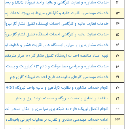
12
خدمات مشاوره و نظارت کارگاهی و عالیه واحد نیروگاه BOO و پست 230/400 کیلوولت و پست تطبیقی 132/230 کیلوولت پتروشیمی دماوند (324 مگاوات)
13
خدمات مهندسی، نظارت عالیه و کارگاهی مربوط به پروژه احداث پست برق و اصلاح شبکه توزیع برق
14
خدمات نظارت عالیه و کارگاهی احداث ایستگاه تقلیل فشار گاز نیروگاه سیکل ترکیبی BOO ر
15
خدمات نظارت عالیه و کارگاهی احداث ایستگاه تقلیل فشار گاز نیروگاه سیکل ترک
16
خدمات مشاوره برون سپاری ایستگاه های تقویت فشار و خطوط لوله شرک
17
تهیه اسناد مناقصه احداث ایستگاه تقلیل فشار گاز 100 هزار مترمکعبی نرمال در ساعت بصورت EPC نیروگاه سیکل ترکیبی BOO سبزوار
18
خدمات مشاوره و طراحی خط موقت و دائم 63 کیلوولت و پست 63/20 کیلوولت
19
خدمات مهندسی کارهای باقیمانده طرح احداث نیروگاه گازی جم
20
انجام خدمات مشاوره و نظارت کارگاهی و عالیه واحد نیروگاه BOO و پست 400/230 کیلوولت و پست تطبیقی 230/132 کیلوولت شرکت پتروشیمی دماوند
21
مطالعه و تحلیل وضعیت نیروگاه و سیستم تولید برق و بخار
22
انجام اتصال نیروگاه فاز 2 به شبکه برق سراسری و امکان سنجی نصب توربین گازی جدید
23
ادامه خدمات مهندسی ستادی و نظارت بر عملیات اجرائی باقیمانده احد