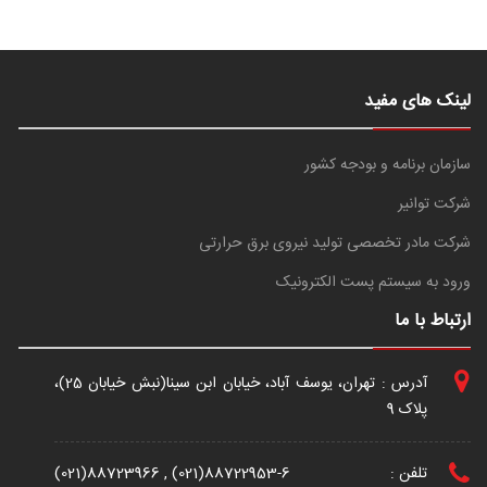
لینک های مفید
سازمان برنامه و بودجه کشور
شرکت توانیر
شرکت مادر تخصصی تولید نیروی برق حرارتی
ورود به سیستم پست الکترونیک
ارتباط با ما
آدرس : تهران، یوسف آباد، خیابان ابن سینا(نبش خیابان 25)،
پلاک 9
تلفن :
(021)88723966 , (021)88722953-6