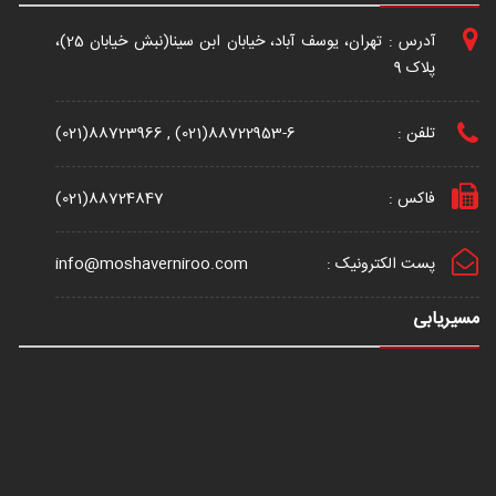
آدرس : تهران، یوسف آباد، خیابان ابن سینا(نبش خیابان 25)،
پلاک 9
تلفن :
(021)88723966 , (021)88722953-6
فاکس :
(021)88724847
پست الکترونیک :
info@moshaverniroo.com
مسیریابی