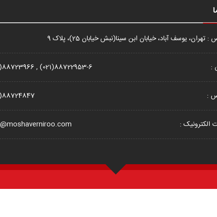
ا
: تهران، یوسف آباد، خیابان ابن سینا(نبش خیابان 25)، پلاک 9
 :
1)88723966 , (021)88722953-6
س :
1)88724847
الکترونیک :
o@moshaverniroo.com