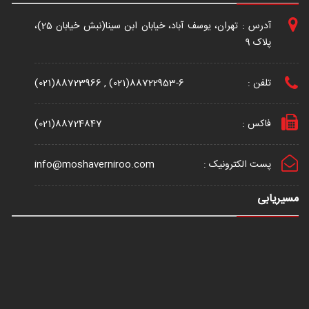
آدرس : تهران، یوسف آباد، خیابان ابن سینا(نبش خیابان 25)،
پلاک 9
تلفن :
(021)88723966 , (021)88722953-6
فاکس :
(021)88724847
پست الکترونیک :
info@moshaverniroo.com
مسیریابی