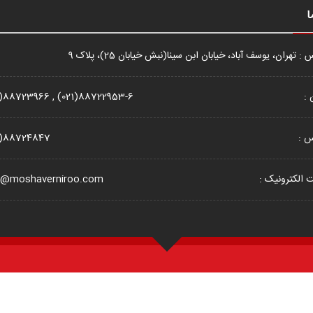
ا
: تهران، یوسف آباد، خیابان ابن سینا(نبش خیابان 25)، پلاک 9
 :
1)88723966 , (021)88722953-6
س :
1)88724847
الکترونیک :
o@moshaverniroo.com