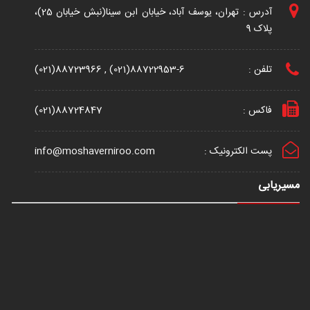
آدرس : تهران، یوسف آباد، خیابان ابن سینا(نبش خیابان 25)،
پلاک 9
تلفن :
(021)88723966 , (021)88722953-6
فاکس :
(021)88724847
پست الکترونیک :
info@moshaverniroo.com
مسیریابی