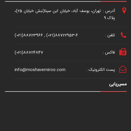
آدرس : تهران، یوسف آباد، خیابان ابن سینا(نبش خیابان 25)،
پلاک 9
تلفن :
(021)88723966 , (021)88722953-6
فاکس :
(021)88724847
پست الکترونیک :
info@moshaverniroo.com
مسیریابی