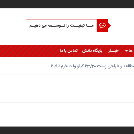
مـــا کیفیـــت را تــوســـعه می دهیــم
اخبــار
پایگاه دانش
تماس با ما
 ها
طالعه و طراحی پست 63/20 کيلو ولت خرم اباد 6