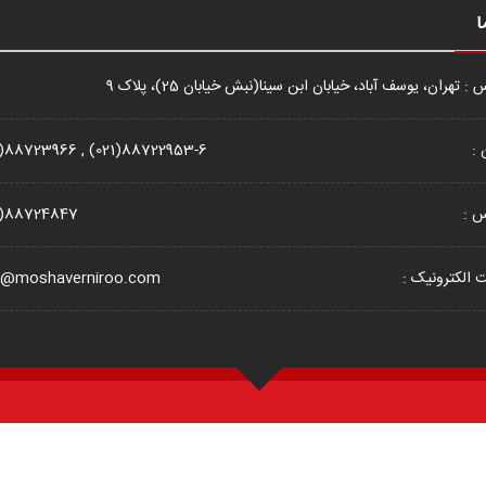
ا
: تهران، یوسف آباد، خیابان ابن سینا(نبش خیابان 25)، پلاک 9
 :
1)88723966 , (021)88722953-6
س :
1)88724847
الکترونیک :
o@moshaverniroo.com