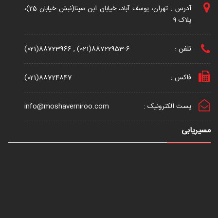
آدرس : تهران، یوسف آباد، خیابان ابن سینا(نبش خیابان 25)،
پلاک 9
تلفن :
(021)88723966 , (021)88722953-6
فاکس :
(021)88724847
پست الکترونیک :
info@moshaverniroo.com
مسیریابی