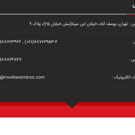
ا
: تهران، یوسف آباد، خیابان ابن سینا(نبش خیابان 25)، پلاک 9
 :
1)88723966 , (021)88722953-6
س :
1)88724847
الکترونیک :
o@moshaverniroo.com