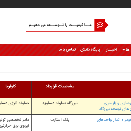
مـــا کیفیـــت را تــوســـعه می دهیــم
اخبــار
پایگاه دانش
تماس با ما
 ها
مشخصات قرارداد
کارفرما
وسازی و بازسازی
نیروگاه دماوند عسلویه
دماوند انرژی عسلو
 های توسعه نیروگاه
ودراه انداز واحدهای
بلک استارت
مادر تخصصی تولی
نیروی برق حرارتی