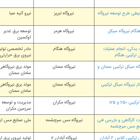
یطی طرح توسعه نیروگاه
نیروگاه تبریز
نیرو آتیه صبا
نگام نیروگاه سیکل
نیروگاه هرمز
توسعه برق غدیر
اوکسین
 یدکی، انجام عملیات
نیروگاه هنگام
مادر تخصصی تولی
 ترکیبی هنگام
نیروی برق حرارتی
اه سیکل ترکیبی سمنان و
نیروگاه سمنان
مولد برق نیروگاهی
سامان سمنان
 نیروگاه سیکل ترکیبی
نیروگاه سمنان
مولد برق نیروگاهی
سامان سمنان
خدمات مهندسی دوره پیشبرد احداث نیروگاه های سیکل ترکیبی 250 و 125
نیروگاه مکران
مدیریت و توسعه
سرزمین مکران
ت ﮐﺎرﮔﺎﻫﯽ و ﺑﺎزرﺳﯽ ﻓﻨﯽ
نیروگاه مس سرچشمه
ملی صنایع مس ای
ﺘﻤﻊ ﻣﺲ ﺳﺮﭼﺸﻤﻪ
خدمات نظارت عالیه و کارگاهی پروژه احداث نیروگاه سیکل ترکیبی کلاس F آبادان
نیروگاه آبادان 2
تولید نیروی برق ار