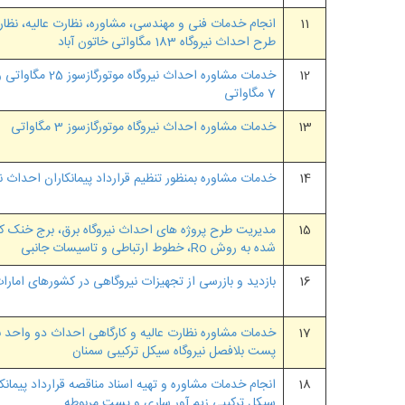
11
اﻧﺠﺎم ﺧﺪﻣﺎت ﻓﻨﯽ و ﻣﻬﻨﺪﺳﯽ، ﻣﺸﺎوره، ﻧﻈﺎرت ﻋﺎﻟﯿﻪ، ﻧﻈﺎر
ﻃﺮح اﺣﺪاث ﻧﯿﺮوﮔﺎه 183 مگاواتی خاتون آباد
12
7 مگاواتی
13
خدمات مشاوره احداث نیروگاه موتورگازسوز 3 مگاواتی
14
خدمات مشاوره بمنظور تنظیم قرارداد پیمانکاران احداث نیر
15
مدیریت طرح پروژه های احداث نیروگاه برق، برج خنک کن
شده به روش Ro، خطوط ارتباطی و تاسیسات جانبی
16
بازدید و بازرسی از تجهیزات نیروگاهی در کشورهای امارا
17
خدمات مشاوره نظارت عالیه و کارگاهی احداث دو واحد 
پست بلافصل نیروگاه سیکل ترکیبی سمنان
18
انجام خدمات مشاوره و تهیه اسناد مناقصه قرارداد پیمانک
سیکل ترکیبی زیم آور ساری و پست مربوطه