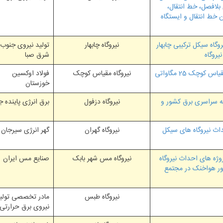
شار قوی بلافصل، خط انتقال،
 خط انتقال و ایستگاه
گاه سیکل ترکیبی چابهار
نیروگاه چابهار
تولید نیروی جنوب
یروگاه
شرق صبا
چک 25 مگاواتی
نیروگاه مقیاس کوچک
فولاد اوکسین
خوزستان
که سراسری برق کشور و
نیروگاه دزفول
برق انرژی پاینده ج
 نظارت عالیه و کارگاهی پروژه های BOT احداث نیروگاه های سیکل
نیروگاه گهران
گهر انرژی سیرجان
وژه های احداث نیروگاه
نیروگاه مس شهر بابک
صنایع مس ایران
ور هواخنک در مجتمع
نیروگاه طبس
مادر تخصصی تولی
نیروی برق حرارتی