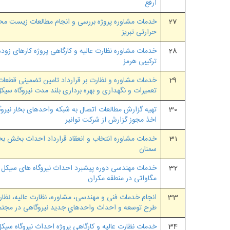
ارفع
27
خدمات مشاوره پروژه بررسی و انجام مطالعات زیست مح
حرارتی تبریز
28
خدمات مشاوره نظارت عالیه و کارگاهی پروژه کارهای زوده
ترکیبی هرمز
29
خدمات مشاوره و نظارت بر قرارداد تامین تضمینی قطعات
تعمیرات و نگهداری و بهره برداری بلند مدت نیروگاه سیکل
30
تهیه گزارش مطالعات اتصال به شبکه واحدهای بخار نیروگ
اخذ مجوز گزارش از شرکت توانیر
31
خدمات مشاوره انتخاب و انعقاد قرارداد احداث بخش بخار
سمنان
32
مگاواتی در منطقه مکران
33
اﻧﺠﺎم ﺧﺪﻣﺎت ﻓﻨﯽ و ﻣﻬﻨﺪﺳﯽ، ﻣﺸﺎوره، ﻧﻈﺎرت ﻋﺎﻟﯿﻪ، ﻧﻈﺎر
ﻃﺮح ﺗﻮﺳﻌﻪ و اﺣﺪاث واﺣﺪﻫﺎي ﺟﺪﯾﺪ ﻧﯿﺮوﮔﺎﻫﯽ در ﻣﺠ
34