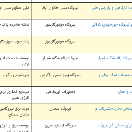
ت ﮐﺎرﮔﺎﻫﯽ و ﺑﺎزرﺳﯽ ﻓﻨﯽ
نیروگاه مس خاتون آباد
ملی صنایع مس ای
خدمات مشاوره احداث نیروگاه موتورگازسوز 25 مگاواتی و نیروگاه خورشیدی 5 الی
نیروگاه موتورگازسوز
تخته فشرده پاک 
نیروگاه موتورگازسوز
پاک چوب خوزستان
وگاه پالایشگاه شیراز
نیروگاه پالایشگاه شیراز
توسعه خدمات انرژ
ارژن
نده، آب نمک زدایی
نیروگاه پتروشیمی زاگرس
پتروشیمی زاگرس
ت و عمان
تجهیزات نیروگاهی
سرمایه گذاری برق 
انرژی غدیر
بخش بخار، مشترکات و
نیروگاه سمنان
مولد برق نیروگاهی
سامان سمنان
اران بخش گاز نیروگاه
نیروگاه زیماور ساری
توسعه برق و انرژی
غدیر مازندران