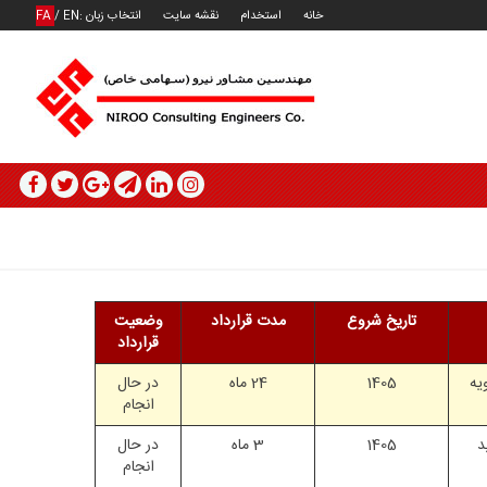
خانه
استخدام
نقشه سایت
انتخاب زبان :
EN
/
FA
تاریخ شروع
مدت قرارداد
وضعیت
قرارداد
یه
1405
24 ماه
در حال
انجام
د
1405
3 ماه
در حال
انجام