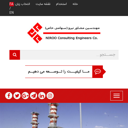
خانه
استخدام
نقشه سایت
انتخاب زبان :
FA
/
EN
مـــا کیفیـــت را تــوســـعه می دهیــم
Toggle
navigation