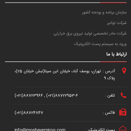
سازمان برنامه و بودجه کشور
شرکت توانیر
شرکت مادر تخصصی تولید نیروی برق حرارتی
ورود به سیستم پست الکترونیک
ارتباط با ما
آدرس : تهران، یوسف آباد، خیابان ابن سینا(نبش خیابان 25)،
پلاک 9
تلفن :
(021)88723966 , (021)88722953-6
فاکس :
(021)88724847
پست الکترونیک :
info@moshaverniroo.com