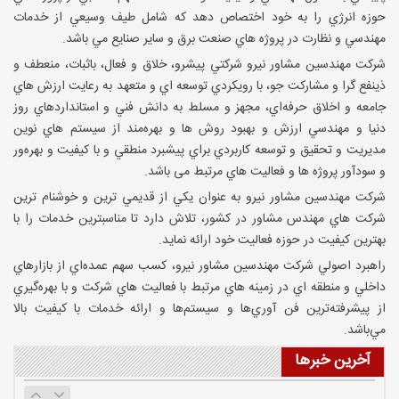
جشن روز زن
حوزه انرژي را به خود اختصاص دهد كه شامل طيف وسيعي از خدمات
مهندسي و نظارت در پروژه هاي صنعت برق و ساير صنايع مي باشد.
شرکت مهندسين مشاور نيرو شرکتي پيشرو، خلاق و فعال، باثبات، منعطف و
ذينفع گرا و مشارکت جو، با رويکردي توسعه اي و متعهد به رعايت ارزش هاي
جامعه و اخلاق حرفه‌اي، مجهز و مسلط به دانش فني و استانداردهاي روز
مبادله قرارداد خدمات مهندسی و مشاوره پروژه تهیه گرید کد
دنيا و مهندسي ارزش و بهبود روش ها و بهره‌مند از سيستم هاي نوين
نیروگاه های خورشیدی
مديريت و تحقيق و توسعه کاربردي براي پيشبرد منطقي و با کيفيت و بهره‌ور
و سودآور پروژه ها و فعاليت هاي مرتبط می باشد.
شرکت مهندسين مشاور نيرو به عنوان يکي از قديمي ترين و خوشنام ترين
جشن سی و پنجمین سالگرد تاسیس شرکت
شرکت هاي مهندس مشاور در کشور، تلاش دارد تا مناسبترين خدمات را با
بهترين کيفيت در حوزه فعاليت خود ارائه نمايد.
راهبرد اصولي شرکت مهندسين مشاور نيرو، کسب سهم عمده‌اي از بازارهاي
داخلي و منطقه اي در زمينه هاي مرتبط با فعاليت هاي شرکت و با بهره‌گيري
از پيشرفته‌ترين فن آوري‌ها و سيستم‌ها و ارائه خدمات با کيفيت بالا
مبادله قرارداد مدیریت طرح پروژه های مهندسی پایه احداث
مي‌باشد.
واحدهای نیروگاه برق شماره 1، آب شیرین کن، برج خنک کننده
متمرکز و نیروگاه برق شماره 2
آخرین خبرها